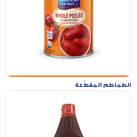
الطماطم المقطّعة