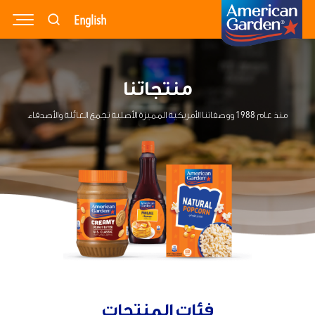
English
وصفاتنا
منتجاتنا
مدونتنا
منتجاتنا
نبذة عنا
1988
منذ
عام
ووصفاتنا
الأمريكية
المميزة
الأصلية
تجمع
العائلة
والأصدقاء
تواصل معنا
فئات
المنتجات