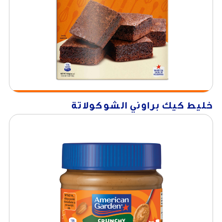
خليط كيك براوني الشوكولاتة