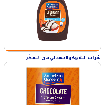
شراب الشوكولاتةخالي من السكّر