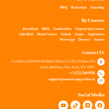
BBQ
Ramadan
Snacking
By Courses
Breakfast
BBQ
Sandwiches
Vegetarian Course
Side Dish
Main Course
Salads
Soups
Appetizers
Beverage
Dessert
Sauces
Contact Us
25
31
GLOBAL EXPORT MARKETING CO. LTD.
West
st
8
10001
Street,
th Floor, New York, NY
+1 (212) 268-9930
support@americangarden.us
Social Media