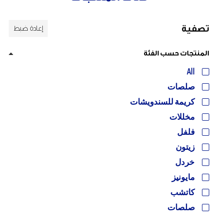
تصفية
إعادة ضبط
المنتجات حسب الفئة
All
صلصات
كريمة للسندويشات
مخللات
فلفل
زيتون
خردل
مايونيز
كاتشب
صلصات