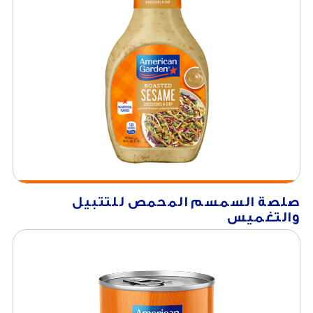
صلصة السمسم المحمص للتتبيل
والتغميس