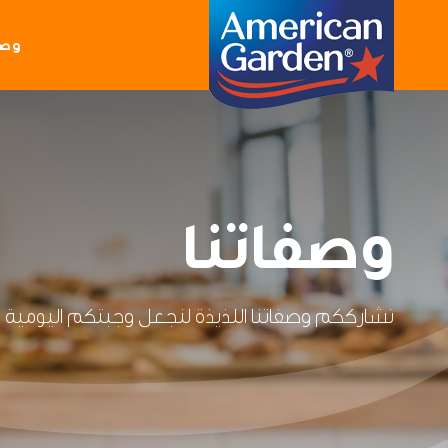
وصف
وصفاتنا
نشارككم
وصفاتنا
اللذيذة
لنجعل
وجبتكم
اليومية
م