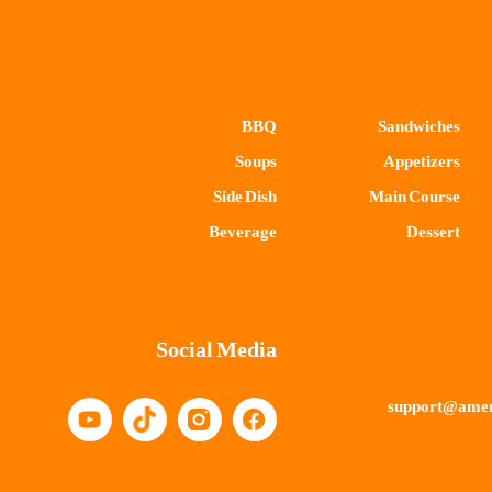
BBQ
Sandwiches
Soups
Appetizers
Side Dish
Main Course
Beverage
Dessert
Social Media
support@amer