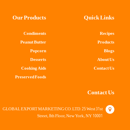
Our Products
Quick Links
Condiments
Recipes
Peanut Butter
Products
Popcorn
Blogs
Desserts
About Us
Cooking Aids
Contact Us
Preserved Foods
Contact Us
25
31
GLOBAL EXPORT MARKETING CO. LTD.
West
st
8
10001
Street,
th Floor, New York, NY