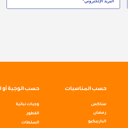
حسب المناسبات
حسب الوجبة أو ا
سناكس
وجبات نباتية
رمضان
الفطور
الباربيكيو
السلطات