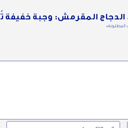
الدجاج المقرمش: وجبة خفيفة تُ
ت المطلوبة*