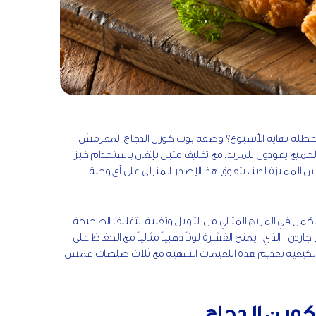
لعطلة نهاية الأسبوع؟ وصفة بوب كورن الدجاج المقرمش
 الجميع يعودون للمزيد. مع تغليف متبل بإتقان باستخدام خبز
ميزة لدينا، يتفوق هذا الإصدار المنزلي على أي وجبة
من في المزيج المثالي من التوابل وتقنية التغليف الصحيحة.
دن الذي يمنح القشرة لوناً ذهبياً مثالياً مع الحفاظ على
شدك لكيفية تقديم هذه اللقيمات الشهية مع ثلاث صلصات غمس
ورن الدجاج