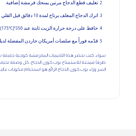
تغليف قطع الدجاج مرتين يمنحك قرمشة إضافية.
اترك الدجاج المغلف يرتاح لمدة 10 دقائق قبل القلي لتحسين التصاق التغليف.
حافظ على درجة حرارة الزيت ثابتة عند 350°F (175°C) للحصول على لون ذهبي مثالي.
قدّمه فوراً مع صلصات أمريكان جاردن المفضلة لد
سواء كنت تحضر هذه اللقيمات المقرمشة كوجبة خفيفة سر
طرقاً ممتعة للاستمتاع بوب كورن الدجاج. كل وصفة تحتفظ 
السر وراء بوب كورن الدجاج الرائع هو استخدام مكونات عالي