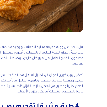
هل تبحث عن وجبة خفيفة مثالية للحفلات أو وجبة ممتعة 
لدينا تحوّل قطع الدجاج العادية إلى لقيمات لا تُقاوم ستجعل
مطحون بالقمح الكامل من أميريكان جاردن وصلصات الغمس الم
سريعة.
تحضير بوب كورن الدجاج في المنزل أسهل مما تعتقد! السر يك
تعتمد وصفتنا على خبز مطحون بالقمح الكامل من أميريكان جار
الدجاج طرياً وعصيراً من الداخل. بالإضافة إلى ذلك، سنر
لذيذة باستخدام منتجات أمريكان جاردن الأصيلة.
4
طرق مثيرة لتقديم بوب ك