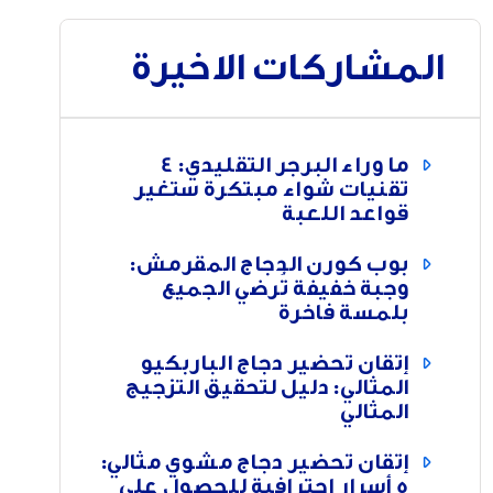
المشاركات الاخيرة
ما وراء البرجر التقليدي: 4
تقنيات شواء مبتكرة ستغير
قواعد اللعبة
بوب كورن الدجاج المقرمش:
وجبة خفيفة تُرضي الجميع
بلمسة فاخرة
إتقان تحضير دجاج الباربكيو
المثالي: دليل لتحقيق التزجيج
المثالي
إتقان تحضير دجاج مشوي مثالي:
5 أسرار احترافية للحصول على