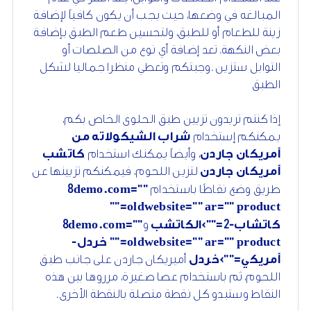
المبالغه في وضعها، حيث يجب أن يكون كافياً لإضافة
زينة للطعام أو للطبق، ولتحسين طعم الطبق بإضافة
بعض النكهة. تعد إضافة أي نوع من الصلصات أو
التوابل ستزين .وجبتكم وتعطي منظرا جماليا لشكل
الطبق
إذا كنتم تريدون تزيين طبق الحلوى الخاص بكم،
يمكنكم إستخدام
شراب الشيكولاته من
أمريكان جاردن
، وأيضاً يمكنك استخدام
كاتشب
أمريكان جاردن
لتزين اللحوم، فيمكنكم تزيينها عن
8
طريق وضع نقاطًا باستخدام
demo.com=""
oldwebsite="" ar="" product=""
8
2
كاتشاب-
="">الكاتشب
و
demo.com=""
oldwebsite="" ar="" product="" خردل-
أمريكي="">خردل
أميريكان جاردن على جانب طبق
اللحوم، ثم باستخدام عصا صغيرة، مرروها بين هذه
النقاط وستبدو كل نقطة متصلة بالنقطة الأخرى.