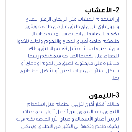
2
- الأعشاب
إن استخدام الأعشاب مثل الريحان، الزعتر، النعناع
والروزماري لتزين اى طبق يعزز من طعمه ويقوى
نكهته بالاضافه الى انها تضيف لمسه جذابة الى
طبقكم، خاصه أطباق الدجاج واللحوم، ولذلك تاكدوا
من تحضيرها مباشره قبل تقديم الطبق وذلك
للحفاظ على نكهتها الطازجه فيمكنكم رشها
مباشره على مايحتويه الطبق من لحوم او دجاج، أو
بشكل متناثر على حواف الطبق أو تشكيل خط دائرى
بها.
3
-الليمون
هنالك أفكار أخرى لتزيين الطعام مثل استخدام
الليمون. يعد الليمون من أفضل أنواع الحمضيات
لتزيين أطباق الأسماك واطباق الأرز الخاصه بكم فإنه
يضيف طعم ونكهة الى الكثير من الاطباق، ويمكن