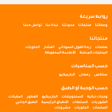
روابط سريعة
وصفاتنا
منتجاتنا
مدونتنا
نبذة عنا
تواصل معنا
منتجاتنا
صلصات
زبدة الفول السوداني
الفشار
الحلويات
المنتجات المعلبة
الأطعمة المحفوظة
حسب المناسبات
سناكس
رمضان
الباربيكيو
حسب الوجبة أو الطبق
وجبات نباتية
السندويشات
الباربيكيو
الفطور
المقبلات
الشوربات
السلطات
الأطباق الرئيسية
الطبق الجانبي
الصلصات
الحلويات
مشروبات