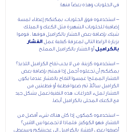
في الحلويات وهذه بعضاً منها:
– استخدموه فوق الحلويات. يمكنكم إعطاء لمسة
إضافية للحلويات الشهيرة مثل الكعك و الميلك
شيك، بإضافة بعض الفشار بالكراميل فوقها . قوموا
بزيارة الرابط التالي لمعرفة كيفية عمل
الفشار
بالكراميل
أو الفشار بالكراميل المملح
– استخدموه كزينة. من لا يحب تفاح الكراميل اللذيذ؟
يمكنكم أن تجعلوه أجمل إذا قمتم بإضافة بعض
الفشار المملح! غمسوا التفاح بالفشار عندما يكون
الكراميل سائلاً. ثم ضعوا قطعة أو قطعتين من
الفشار لملء الفراغات. هذه التقنية تعمل بشكل جيد
مع الكعك المحلى بالكراميل أيضا.
– استخدموه كمكون. إذا كان هناك شيء أفضل من
الفشار، فهو الكوكيز. فلماذا لا تجمعوا بين الاثنين؟
أضيفوا بعض الفشار بالكراميل إلى عجينتكم وسيعطي