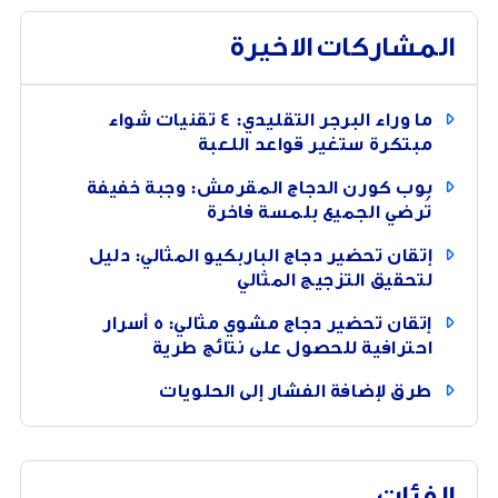
المشاركات الاخيرة
ما وراء البرجر التقليدي: 4 تقنيات شواء
مبتكرة ستغير قواعد اللعبة
بوب كورن الدجاج المقرمش: وجبة خفيفة
تُرضي الجميع بلمسة فاخرة
إتقان تحضير دجاج الباربكيو المثالي: دليل
لتحقيق التزجيج المثالي
إتقان تحضير دجاج مشوي مثالي: 5 أسرار
احترافية للحصول على نتائج طرية
طرق لإضافة الفشار إلى الحلويات
الفئات