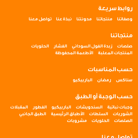
روابط سريعة
وصفاتنا
منتجاتنا
مدونتنا
نبذة عنا
تواصل معنا
منتجاتنا
صلصات
زبدة الفول السوداني
الفشار
الحلويات
المنتجات المعلبة
الأطعمة المحفوظة
حسب المناسبات
سناكس
رمضان
الباربيكيو
حسب الوجبة أو الطبق
وجبات نباتية
السندويشات
الباربيكيو
الفطور
المقبلات
الشوربات
السلطات
الأطباق الرئيسية
الطبق الجانبي
الصلصات
الحلويات
مشروبات
تواصل معنا