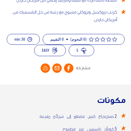
سلطة باستا باردة مع تتبيلة ومارينيد إيطالي من أمريكان جاردن
كرنب بروكسل وبروكلي مشوي مع رشة من خل البلسميك من
أمريكان جاردن.
30 min
التقييم
0
•
(0 النجوم)
EASY
5
مشاركة
مكونات
2
صدردجاج كبير، مقطع إلى شرائح رفيعة
5
كوبأرز ياسمين غير مطبوخ