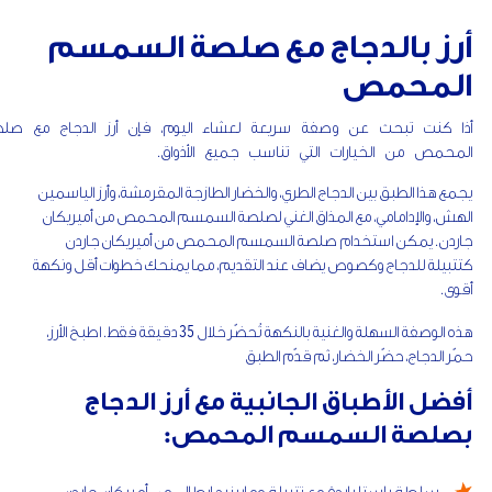
أرز بالدجاج مع صلصة السمسم
المحمص
أذا كنت تبحث عن وصفة سريعة لعشاء اليوم، فإن أرز الدجاج مع ص
المحمص من الخيارات التي تناسب جميع الأذواق.
يجمع هذا الطبق بين الدجاج الطري، والخضار الطازجة المقرمشة، وأرز الياسمين
الهش، والإدامامي، مع المذاق الغني لصلصة السمسم المحمص من أميريكان
جاردن. يمكن استخدام صلصة السمسم المحمص من أميريكان جاردن
كتتبيلة للدجاج وكصوص يضاف عند التقديم، مما يمنحك خطوات أقل ونكهة
أقوى.
35
هذه الوصفة السهلة والغنية بالنكهة تُحضّر خلال
دقيقة فقط. اطبخ الأرز،
حمّر الدجاج، حضّر الخضار، ثم قدّم الطبق
أفضل الأطباق الجانبية مع أرز الدجاج
بصلصة السمسم المحمص: