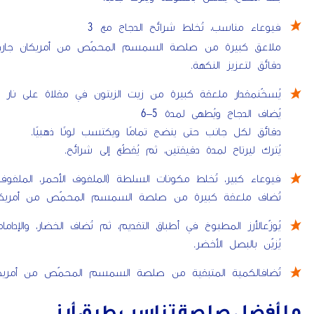
3
فيوعاء مناسب، تُخلط شرائح الدجاج مع
ملاعق كبيرة من صلصة السمسم المحمّص من أمريكان جاردن،
دقائق لتعزيز النكهة.
يُسخّنمقدار ملعقة كبيرة من زيت الزيتون في مقلاة على نار.
6
5
–
يُضاف الدجاج ويُطهى لمدة
دقائق لكل جانب حتى ينضج تمامًا ويكتسب لونًا ذهبيًا.
يُترك ليرتاح لمدة دقيقتين، ثم يُقطّع إلى شرائح.
فيوعاء كبير، تُخلط مكونات السلطة (الملفوف الأحمر، الملفوف ).
تُضاف ملعقة كبيرة من صلصة السمسم المحمّص من أمريكان .
يُوزّعالأرز المطبوخ في أطباق التقديم، ثم تُضاف الخضار، والإدام.
يُزيّن بالبصل الأخضر.
تُضافالكمية المتبقية من صلصة السمسم المحمّص من أمريكا.
ما أفضل صلصة تناسب طبق أرز