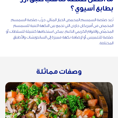
بطابع آسيوي؟
تُعد صلصة السمسم المحمص الخيار المثالي. جرّب صلصة السمسم
المحمص من أميريكان جاردن التي تجمع بين النكهة الغنية للسمسم
المحمّص والقوام الكريمي الناعم. يمكن استخدامها كتتبيلة للسلطات، أو
صلصة للتغميس، أو لإضافة نكهة مميزة إلى الساندويشات والأطباق
المختلفة.
وصفات مماثلة