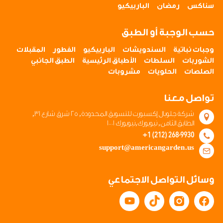
سناكس
رمضان
الباربيكيو
حسب الوجبة أو الطبق
وجبات نباتية
السندويشات
الباربيكيو
الفطور
المقبلات
الشوربات
السلطات
الأطباق الرئيسية
الطبق الجانبي
الصلصات
الحلويات
مشروبات
تواصل معنا
شركة جلوبال إكسبورت للتسويق المحدودة, ٢٥ شرق شارع ٣١,
الطابق الثامن, نيويورك,نيويورك ١٠٠٠١
+1 (212) 268-9930
support@americangarden.us
وسائل التواصل الاجتماعي