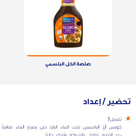
صلصة الخل البلسمي
تحضير / إعداد
5
يُغسل
كوبمن أرز الياسمين تحت الماء البارد حتى يصبح الماء صافياً،.
بعد النضج، يُفلفل بالشوكة ويُترك جانبًا.