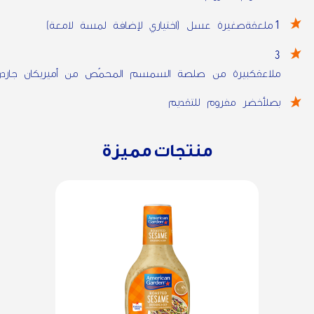
1
ملعقةصغيرة عسل (اختياري لإضافة لمسة لامعة)
3
ملاعقكبيرة من صلصة السمسم المحمّص من أميريكان جاردن
بصلأخضر مفروم للتقديم
منتجات مميزة