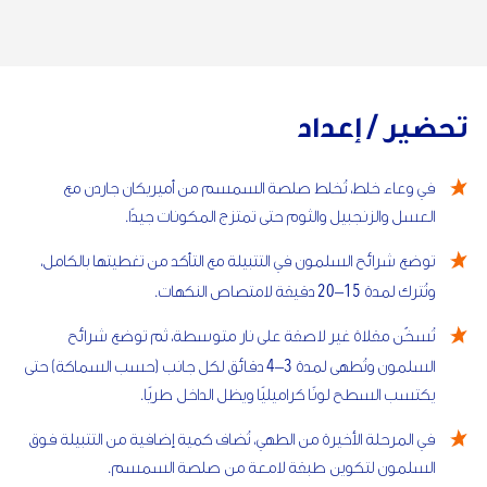
تحضير / إعداد
في وعاء خلط، تُخلط صلصة السمسم من أميريكان جاردن مع
العسل والزنجبيل والثوم حتى تمتزج المكونات جيدًا.
توضع شرائح السلمون في التتبيلة مع التأكد من تغطيتها بالكامل،
20
15
دقيقة لامتصاص النكهات.
–
وتُترك لمدة
تُسخّن مقلاة غير لاصقة على نار متوسطة، ثم توضع شرائح
4
3
دقائق لكل جانب (حسب السماكة) حتى
–
السلمون وتُطهى لمدة
يكتسب السطح لونًا كراميليًا ويظل الداخل طريًا.
في المرحلة الأخيرة من الطهي، تُضاف كمية إضافية من التتبيلة فوق
السلمون لتكوين طبقة لامعة من صلصة السمسم.