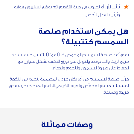
يُرتّب الأرز أو الحبوب في طبق التقديم، ثم يوضع السلمون فوقه،
ويُزيّن بالبصل الأخضر.
هل يمكن استخدام صلصة
السمسم كتتبيلة؟
نعم، تُعد صلصة السمسم المحمص خيارًا ممتازًا للتتبيل، حيث يساعد
مزيج الزيت والحموضة والتوابل على توزيع النكهة بشكل متوازن مع
الحفاظ على طراوة السلمون واللحوم والدجاج.
جرّب صلصة السمسم من أمريكان جاردن، المصممة لتجمع بين النكهة
الغنية للسمسم المحمّص والقوام الكريمي الناعم، لتمنحك تجربة مذاق
فريدة وممتعة.
وصفات مماثلة