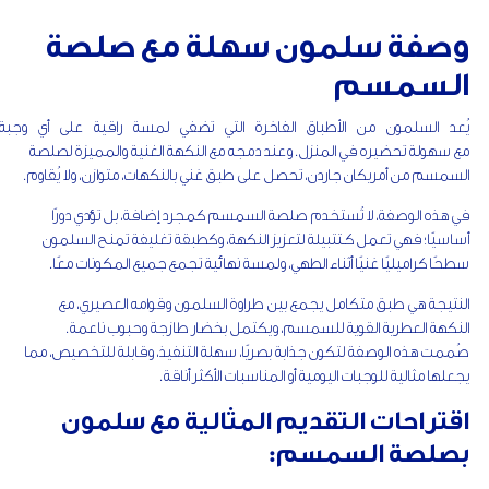
وصفة سلمون سهلة مع صلصة
السمسم
يُعد السلمون من الأطباق الفاخرة التي تضفي لمسة راقية على أي وجبة،
مع سهولة تحضيره في المنزل. وعند دمجه مع النكهة الغنية والمميزة لصلصة
السمسم من أمريكان جاردن، تحصل على طبق غني بالنكهات، متوازن، ولا يُقاوم.
في هذه الوصفة، لا تُستخدم صلصة السمسم كمجرد إضافة، بل تؤدي دورًا
أساسيًا؛ فهي تعمل كـتتبيلة لتعزيز النكهة، وكطبقة تغليفة تمنح السلمون
سطحًا كراميليًا غنيًا أثناء الطهي، ولمسة نهائية تجمع جميع المكونات معًا.
النتيجة هي طبق متكامل يجمع بين طراوة السلمون وقوامه العصيري، مع
النكهة العطرية القوية للسمسم، ويكتمل بخضار طازجة وحبوب ناعمة.
صُممت هذه الوصفة لتكون جذابة بصريًا، سهلة التنفيذ، وقابلة للتخصيص، مما
يجعلها مثالية للوجبات اليومية أو المناسبات الأكثر أناقة.
اقتراحات التقديم المثالية مع سلمون
بصلصة السمسم: