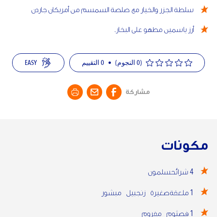
سلطة الجزر والخيار مع صلصة السمسم من أمريكان جاردن
أرز ياسمين مطهو على البخار.
EASY
التقييم
0
•
(0 النجوم)
مشاركة
مكونات
4
شرائحسلمون
1
ملعقةصغيرة زنجبيل مبشور
1
فصثوم مفروم