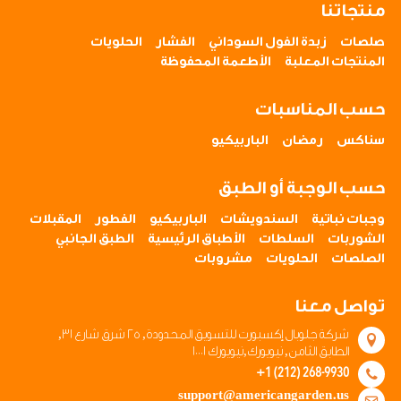
منتجاتنا
صلصات
زبدة الفول السوداني
الفشار
الحلويات
المنتجات المعلبة
الأطعمة المحفوظة
حسب المناسبات
سناكس
رمضان
الباربيكيو
حسب الوجبة أو الطبق
وجبات نباتية
السندويشات
الباربيكيو
الفطور
المقبلات
الشوربات
السلطات
الأطباق الرئيسية
الطبق الجانبي
الصلصات
الحلويات
مشروبات
تواصل معنا
شركة جلوبال إكسبورت للتسويق المحدودة, ٢٥ شرق شارع ٣١,
الطابق الثامن, نيويورك,نيويورك ١٠٠٠١
+1 (212) 268-9930
support@americangarden.us