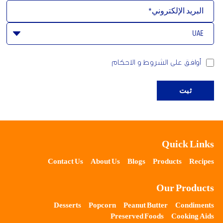
أوافق على الشروط و الاحكام
ثبت
Quick Links
Contact Us
About Us
Blogs
Products
Recipes
Our Products
Desserts
Popcorn
Peanut Butter
Condiments
Preserved Foods
Cooking Aids