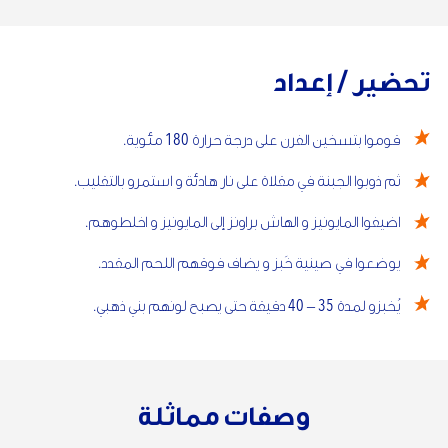
تحضير / إعداد
180
قوموا بتسخين الفرن على درجة حرارة
مئوية.
ثم ذوبوا الجبنة في مقلاة على نار هادئة و استمرو بالتقليب.
اضيفوا المايونيز و الهاش براونز إلى المايونيز و اخلطوهم.
يوضعوا في صينية خَبز و يضاف فوقهم اللحم المقدد.
40
35
يُخبزو لمدة
–
دقيقة حتى يصبح لونهم بني ذهبي.
وصفات مماثلة