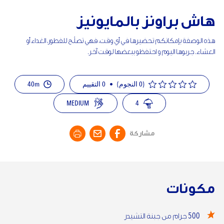
هاش براونز بالمايونيز
هذه الوصفة بإمكانكم تحضيرها في أي وقت، فهي تصلُح للفطور، الغداء أو
العشاء. جربوها اليوم و احتفظو ببعضها لوقت آخر.
(0 النجوم)
•
0
التقييم
40m
MEDIUM
4
مشاركة
مكونات
500
جرام من جبنة التشيدر