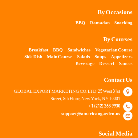
By Occasions
BBQ
Ramadan
Snacking
By Courses
Breakfast
BBQ
Sandwiches
Vegetarian Course
Side Dish
Main Course
Salads
Soups
Appetizers
Beverage
Dessert
Sauces
Contact Us
25
31
GLOBAL EXPORT MARKETING CO. LTD.
West
st
8
10001
Street,
th Floor, New York, NY
+1 (212) 268-9930
support@americangarden.us
Social Media