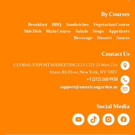
By Courses
Breakfast
BBQ
Sandwiches
Vegetarian Course
Side Dish
Main Course
Salads
Soups
Appetizers
Beverage
Dessert
Sauces
Contact Us
25
31
GLOBAL EXPORT MARKETING CO. LTD.
West
st
8
10001
Street,
th Floor, New York, NY
+1 (212) 268-9930
support@americangarden.us
Social Media