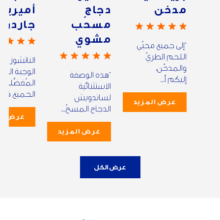
مدخن
دجاج
أميريك
مسحّب
جاردن
مشوي
“إلى جميع محبّي
اللحم الطريّ
الناتشوز هي
والمدخّن،
الوجبة الخف
“هذه الوصفة
إليكم أ...
المُفضَّلة ل
الاستثنائية
الجميع في ..
لساندويش
عرض المزيد
الدجاج المسحّ...
عرض ال
عرض المزيد
عرض الكل