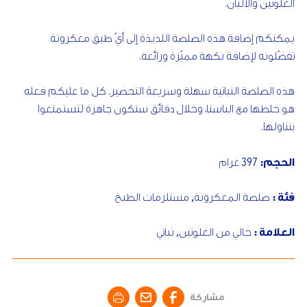
الغلوتين والألبان.
يمكنكم إضافة هذه الصلصة اللذيذة إلى أيّ طبق معكرونة
تفضّلونه لإضافة نكهة مميّزة ورائعة.
هذه الصلصة النباتية سهلة وسريعة التحضير. كل ما عليكم فعله
هو خلطها مع الباستا، وخلال دقائق ستكون جاهزة لتستمتعوا
بتناولها.
397
الحجم:
غرام
فئة :
صلصة المعكرونة
,
مستلزمات الطبخ
العلامة :
خالي من الغلوتين
,
نباتي
مشاركة