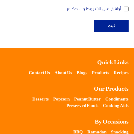
أوافق على الشروط و الاحكام
ثبت
Quick Links
Contact Us
About Us
Blogs
Products
Recipes
Our Products
Desserts
Popcorn
Peanut Butter
Condiments
Preserved Foods
Cooking Aids
By Occasions
BBQ
Ramadan
Snacking