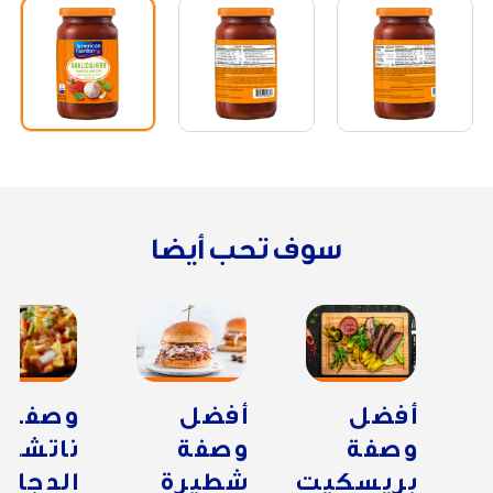
سوف تحب أيضا
أفضل
أفضل
وصفة
وصفة
وصفة
ناتشوز
بريسكيت
شطيرة
الدجاج 