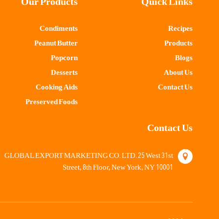
Our Products
Quick Links
Condiments
Recipes
Peanut Butter
Products
Popcorn
Blogs
Desserts
About Us
Cooking Aids
Contact Us
Preserved Foods
Contact Us
25
31
GLOBAL EXPORT MARKETING CO. LTD.
West
st
8
10001
Street,
th Floor, New York, NY