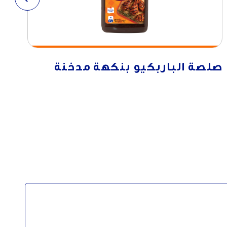
صلصة الباربكيو بنكهة مدخنة