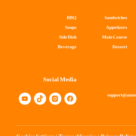
BBQ
Sandwiches
Soups
Appetizers
Side Dish
Main Course
Beverage
Dessert
Social Media
support@amer