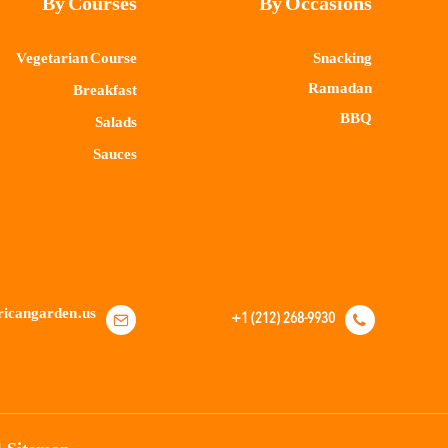
By Courses
By Occasions
Vegetarian Course
Snacking
Ramadan
Breakfast
BBQ
Salads
Sauces
+1 (212) 268-9930
icangarden.us