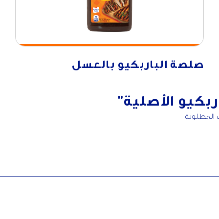
صلصة الباربكيو بالعسل
بكيو الأصلية"
ت المطلوبة