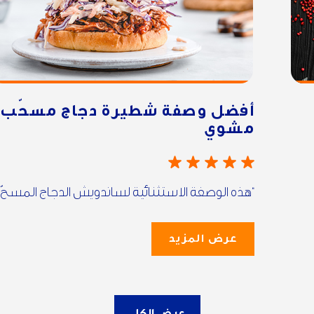
أفضل وصفة شطيرة دجاج مسحّب
مشوي
“هذه الوصفة الاستثنائية لساندويش الدجاج المسحّ..
عرض المزيد
عرض الكل